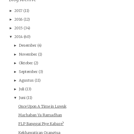
2017
(11)
►
2016
(12)
►
2015
(34)
►
2014
(60)
▼
Desember
(4)
►
November
(1)
►
Oktober
(2)
►
September
(3)
►
Agustus
(11)
►
Juli
(13)
►
Juni
(11)
▼
Once Upon A Time in Luwuk
Marhaban Ya Ramadhan
FLP Banggai Piye Kabare?
Kekhawatiran Orangtua