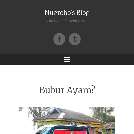
Nugroho's Blog
satu nama banyak cerita
Facebook
Tumblr
Menu
Bubur Ayam?