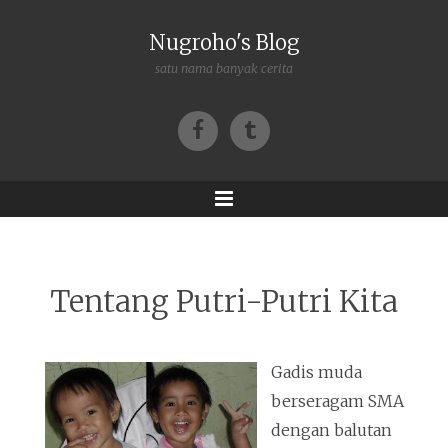
Nugroho's Blog
satu nama banyak cerita
Facebook
Tumblr
Menu
Tentang Putri-Putri Kita
Gadis muda
berseragam SMA
dengan balutan