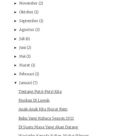
November
(2)
►
Oktober
(1)
►
September
(1)
►
Agustus
(2)
►
Juli
(6)
►
Juni
(2)
►
Mei
(1)
►
Maret
(1)
►
Februari
(1)
►
Januari
(7)
▼
Tentang Putri-Putri Kita
Naskun Di Luwuk
Anak-Anak Kita Ibarat Rem
Buku Yang Kubaca Season 2011
Di Suatu Masa Yang Akan Datang
Wasiatku Kepada Kalian, Wahai Ikhwan