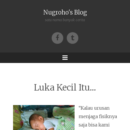
Nugroho's Blog
satu nama banyak cerita
Facebook
Tumblr
Menu
Luka Kecil Itu...
“Kalau urusan
menjaga fisiknya
saja bisa kami