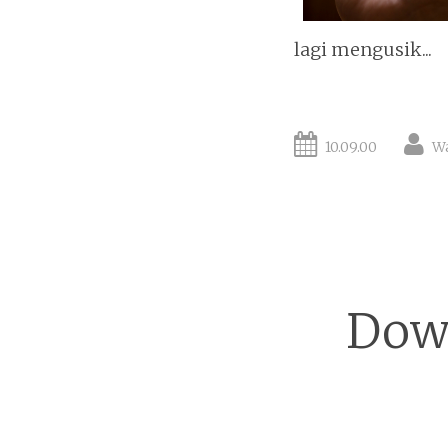
lagi mengusik...
10.09.00
W
Down