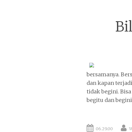
Bi
bersamanya. Bers
dan kapan terjad
tidak begini. Bisa
begitu dan begini
06.29.00
W