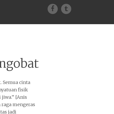
Facebook
Tumblr
engobat
k. Semua cinta
nyatuan fisik
jiwa.” [Anis
an raga mengeras
tas jadi