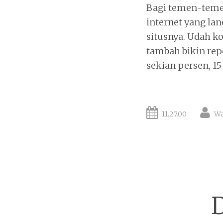
Bagi temen-teme
internet yang lan
situsnya. Udah k
tambah bikin repo
sekian persen, 15
11.27.00
Wa
D