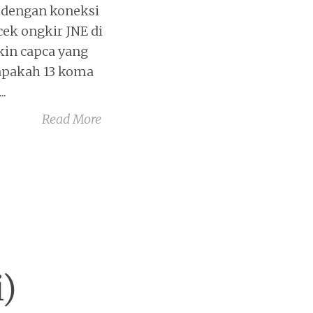
 dengan koneksi
cek ongkir JNE di
kin capca yang
 apakah 13 koma
.
Read More
i)