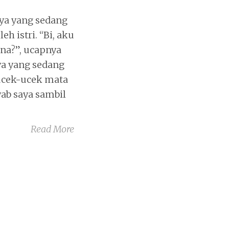
ya yang sedang
h istri. “Bi, aku
ana?”, ucapnya
a yang sedang
ucek-ucek mata
wab saya sambil
Read More