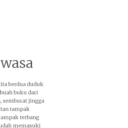
ewasa
Kita berdua duduk
buah buku dari
n, semburat jingga
autan tampak
 tampak terbang
 sudah memasuki