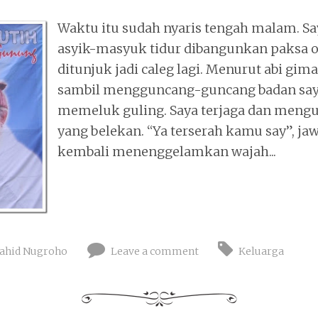
Waktu itu sudah nyaris tengah malam. Sa
asyik-masyuk tidur dibangunkan paksa ole
ditunjuk jadi caleg lagi. Menurut abi gim
sambil mengguncang-guncang badan say
memeluk guling. Saya terjaga dan meng
yang belekan. “Ya terserah kamu say”, ja
kembali menenggelamkan wajah...
ahid Nugroho
Leave a comment
Keluarga