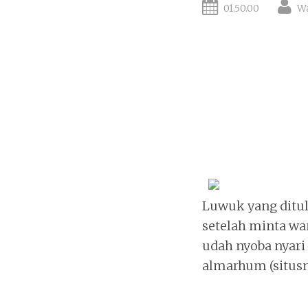
01.50.00
W
Luwuk yang ditul
setelah minta wa
udah nyoba nyari 
almarhum (situsny