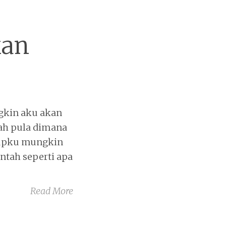
kan
gkin aku akan
ah pula dimana
idupku mungkin
Entah seperti apa
Read More