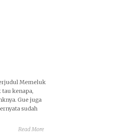
berjudul Memeluk
 tau kenapa,
nknya. Gue juga
 ternyata sudah
Read More