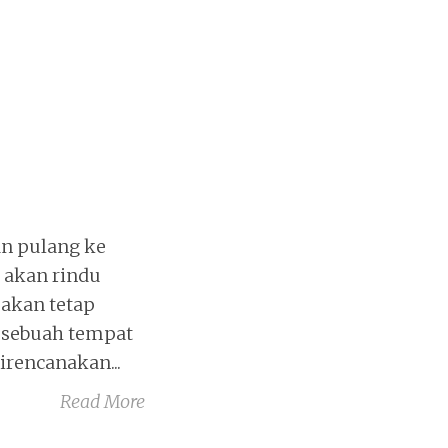
an pulang ke
 akan rindu
 akan tetap
 sebuah tempat
rencanakan...
Read More