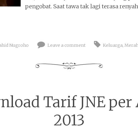
pengobat. Saat tawa tak lagi terasa renyah
ahid Nugroho
Leave a comment
Keluarga
,
Merah
load Tarif JNE per 
2013