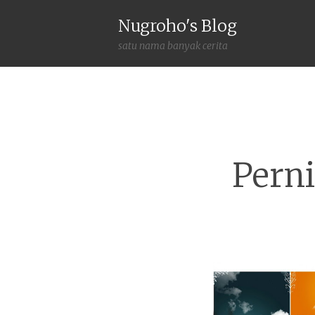
Nugroho's Blog
satu nama banyak cerita
Pern