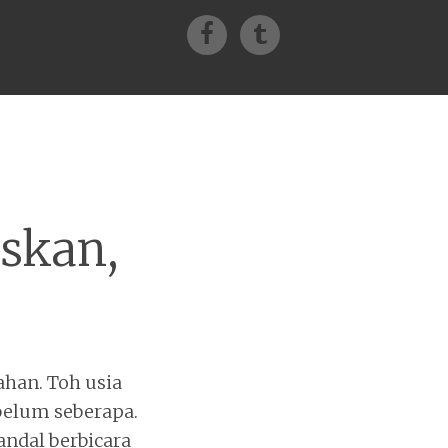
Facebook
Tumblr
skan,
ahan. Toh usia
belum seberapa.
andal berbicara