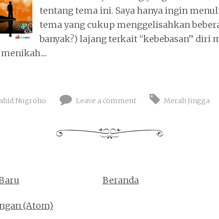
tentang tema ini. Saya hanya ingin menul
tema yang cukup menggelisahkan bebera
banyak?) lajang terkait “kebebasan” diri
 menikah....
ahid Nugroho
Leave a comment
Merah Jingga
 Baru
Beranda
ingan (Atom)