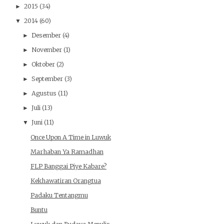
2015
(34)
►
2014
(60)
▼
Desember
(4)
►
November
(1)
►
Oktober
(2)
►
September
(3)
►
Agustus
(11)
►
Juli
(13)
►
Juni
(11)
▼
Once Upon A Time in Luwuk
Marhaban Ya Ramadhan
FLP Banggai Piye Kabare?
Kekhawatiran Orangtua
Padaku Tentangmu
Buntu