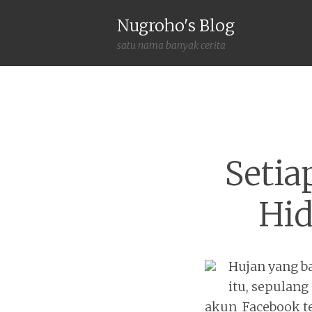
Nugroho's Blog
satu nama banyak cerita
Setia
Hid
Hujan yang b
itu, sepulan
akun Facebook t