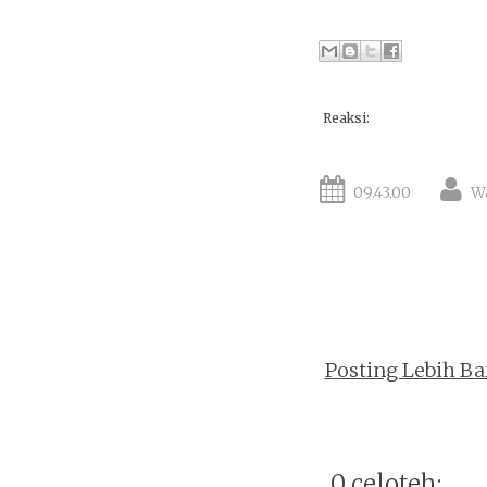
Reaksi:
09.43.00
W
Posting Lebih Ba
0 celoteh: