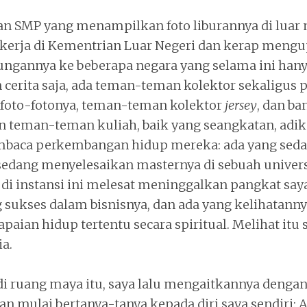
n SMP yang menampilkan foto liburannya di luar 
kerja di Kementrian Luar Negeri dan kerap mengu
gannya ke beberapa negara yang selama ini hany
 cerita saja, ada teman-teman kolektor sekaligus 
foto-fotonya, teman-teman kolektor
jersey
, dan ba
n teman-teman kuliah, baik yang seangkatan, adi
baca perkembangan hidup mereka: ada yang sedan
 sedang menyelesaikan masternya di sebuah univers
di instansi ini melesat meninggalkan pangkat say
g sukses dalam bisnisnya, dan ada yang kelihatann
ian hidup tertentu secara spiritual. Melihat itu 
a.
di ruang maya itu, saya lalu mengaitkannya dengan 
, dan mulai bertanya-tanya kepada diri saya sendiri: