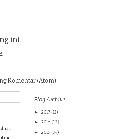
ng ini
k
ing Komentar (Atom)
Blog Archive
2017
(11)
►
2016
(12)
►
obist,
2015
(34)
►
nting