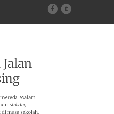
Facebook
Tumblr
 Jalan
sing
r mereda. Malam
 men-
stalking
di masa sekolah,