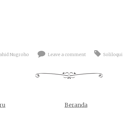
ahid Nugroho
Leave a comment
Soliloqui
ru
Beranda