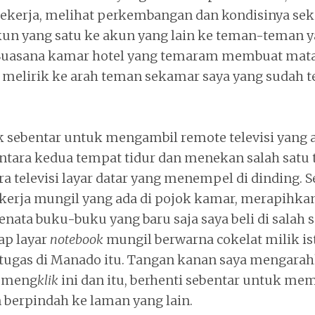
kerja, melihat perkembangan dan kondisinya seka
kun yang satu ke akun yang lain ke teman-teman 
. Suasana kamar hotel yang temaram membuat mata
melirik ke arah teman sekamar saya yang sudah te
k sebentar untuk mengambil remote televisi yang a
 antara kedua tempat tidur dan menekan salah sat
 televisi layar datar yang menempel di dinding. Se
kerja mungil yang ada di pojok kamar, merapihkan
nata buku-buku yang baru saja saya beli di salah 
ap layar
notebook
mungil berwarna cokelat milik is
 tugas di Manado itu. Tangan kanan saya mengara
, meng
klik
ini dan itu, berhenti sebentar untuk mem
n berpindah ke laman yang lain.