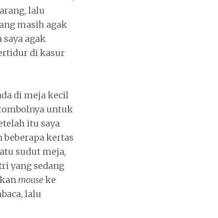
rang, lalu
yang masih agak
 saya agak
rtidur di kasur
da di meja kecil
u tombolnya untuk
telah itu saya
 beberapa kertas
satu sudut meja,
tri yang sedang
hkan
mouse
ke
baca, lalu