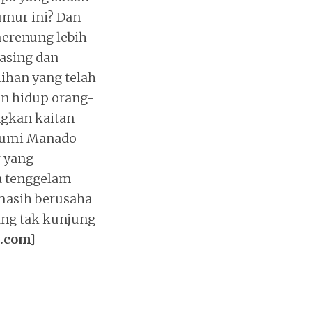
umur ini? Dan
erenung lebih
asing dan
ihan yang telah
gan hidup orang-
ngkan kaitan
 bumi Manado
r yang
a tenggelam
masih berusaha
ang tak kunjung
.com]