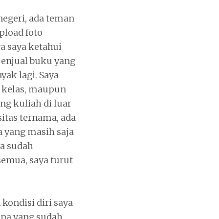
negeri, ada teman
pload foto
a saya ketahui
penjual buku yang
nyak lagi. Saya
k kelas, maupun
g kuliah di luar
itas ternama, ada
a yang masih saja
ya sudah
semua, saya turut
kondisi diri saya
 Apa yang sudah