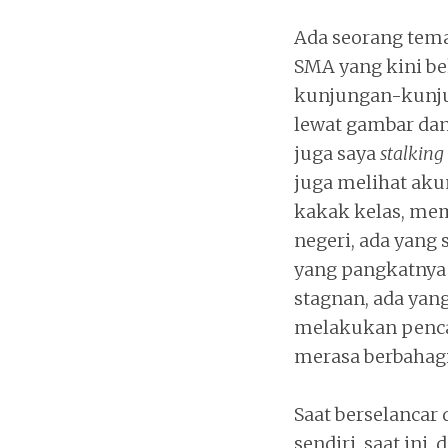
Ada seorang tema
SMA yang kini be
kunjungan-kunjun
lewat gambar dan
juga saya
stalking
juga melihat aku
kakak kelas, mem
negeri, ada yang
yang pangkatnya 
stagnan, ada yan
melakukan pencapa
merasa berbahagi
Saat berselancar 
sendiri, saat ini