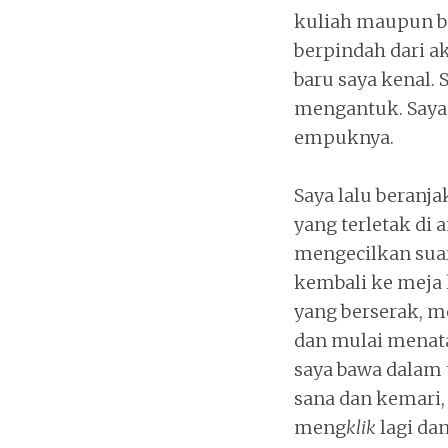
kuliah maupun be
berpindah dari a
baru saya kenal
mengantuk. Saya 
empuknya.
Saya lalu beranja
yang terletak di
mengecilkan suara
kembali ke meja 
yang berserak, me
dan mulai menat
saya bawa dalam
sana dan kemari
meng
klik
lagi da