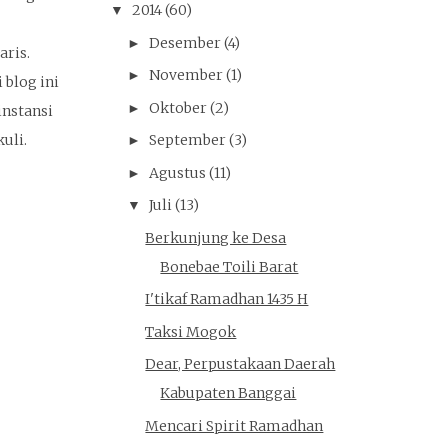
2014
(60)
▼
Desember
(4)
►
ris.
November
(1)
►
 blog ini
Oktober
(2)
►
nstansi
uli.
September
(3)
►
Agustus
(11)
►
Juli
(13)
▼
Berkunjung ke Desa
Bonebae Toili Barat
I'tikaf Ramadhan 1435 H
Taksi Mogok
Dear, Perpustakaan Daerah
Kabupaten Banggai
Mencari Spirit Ramadhan