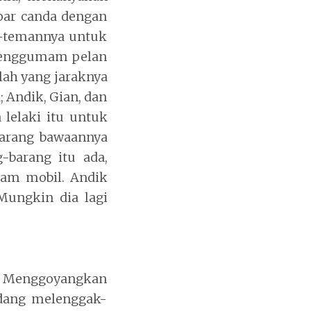
par canda dengan
n-temannya untuk
 menggumam pelan
lah yang jaraknya
; Andik, Gian, dan
lelaki itu untuk
barang bawaannya
-barang itu ada,
lam mobil. Andik
Mungkin dia lagi
an. Menggoyangkan
edang melenggak-