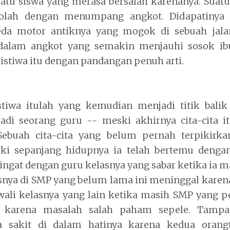
atu siswa yang merasa bersalah karenanya. Suatu k
kolah dengan menumpang angkot. Didapatinya 
a motor antiknya yang mogok di sebuah jalan
dalam angkot yang semakin menjauhi sosok ibu 
stiwa itu dengan pandangan penuh arti.
stiwa itulah yang kemudian menjadi titik balik
jadi seorang guru -- meski akhirnya cita-cita 
Sebuah cita-cita yang belum pernah terpikirkan
i sepanjang hidupnya ia telah bertemu denga
ringat dengan guru kelasnya yang sabar ketika ia m
snya di SMP yang belum lama ini meninggal karena s
ali kelasnya yang lain ketika masih SMP yang
 karena masalah salah paham sepele. Tamp
a sakit di dalam hatinya karena kedua orangt