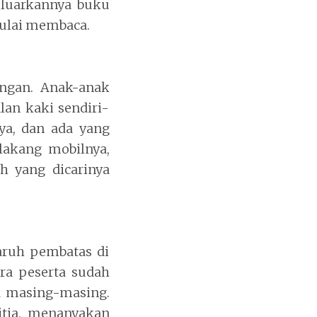
keluarkannya buku
 mulai membaca.
angan. Anak-anak
lan kaki sendiri-
nya, dan ada yang
lakang mobilnya,
h yang dicarinya
aruh pembatas di
ara peserta sudah
a masing-masing.
itia, menanyakan