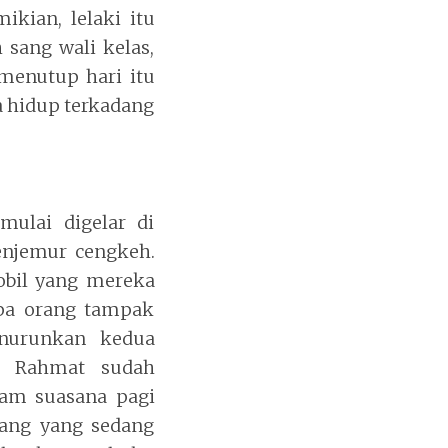
kian, lelaki itu
 sang wali kelas,
menutup hari itu
a hidup terkadang
mulai digelar di
menjemur cengkeh.
obil yang mereka
pa orang tampak
enurunkan kedua
l. Rahmat sudah
am suasana pagi
rang yang sedang