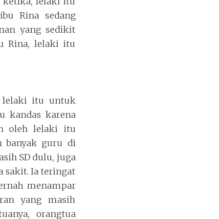
etika, lelaki itu
ibu Rina sedang
an yang sedikit
Rina, lelaki itu
 lelaki itu untuk
itu kandas karena
 oleh lelaki itu
n banyak guru di
asih SD dulu, juga
akit. Ia teringat
 pernah menampar
aran yang masih
uanya, orangtua