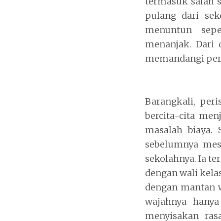
termasuk salah s
pulang dari se
menuntun seped
menanjak. Dari 
memandangi peri
Barangkali, peri
bercita-cita men
masalah biaya. 
sebelumnya mesk
sekolahnya. Ia te
dengan wali kela
dengan mantan w
wajahnya hanya
menyisakan ras