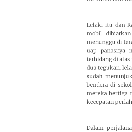
Lelaki itu dan 
mobil dibiarka
menunggu di tera
uap panasnya m
terhidang di ata
dua tegukan, lel
sudah menunjukk
bendera di seko
mereka bertiga
kecepatan perlah
Dalam perjalan