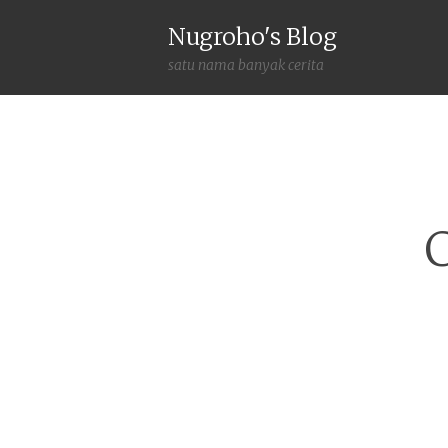
Nugroho's Blog
satu nama banyak cerita
C