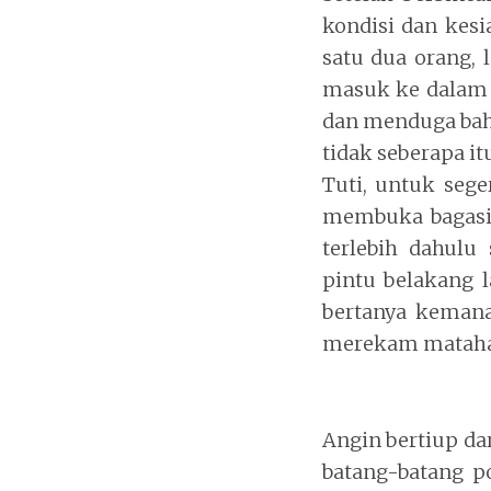
kondisi dan kes
satu dua orang,
masuk ke dalam 
dan menduga bahw
tidak seberapa it
Tuti, untuk seg
membuka bagasi 
terlebih dahulu
pintu belakang 
bertanya kemana
merekam matahari
Angin bertiup da
batang-batang p