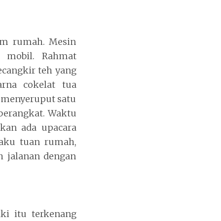
lam rumah. Mesin
m mobil. Rahmat
ecangkir teh yang
rna cokelat tua
h menyeruput satu
 berangkat. Waktu
akan ada upacara
laku tuan rumah,
 jalanan dengan
i itu terkenang