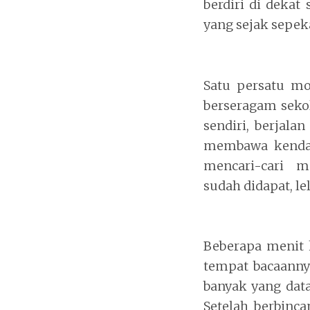
berdiri di dekat
yang sejak sepeka
Satu persatu mo
berseragam sekol
sendiri, berjala
membawa kendara
mencari-cari ma
sudah didapat, le
Beberapa menit 
tempat bacaannya
banyak yang dat
Setelah berbinc