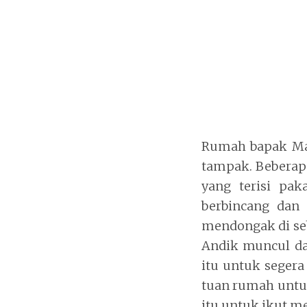
Rumah bapak Ma
tampak. Beberapa
yang terisi pak
berbincang dan
mendongak di seb
Andik muncul da
itu untuk seger
tuan rumah untu
itu untuk ikut m