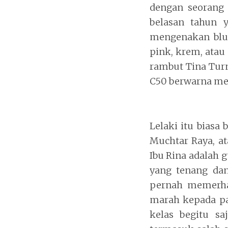
dengan seorang
belasan tahun y
mengenakan blus
pink, krem, ata
rambut Tina Turn
C50 berwarna mer
Lelaki itu biasa 
Muchtar Raya, at
Ibu Rina adalah 
yang tenang da
pernah memerhat
marah kepada pa
kelas begitu s