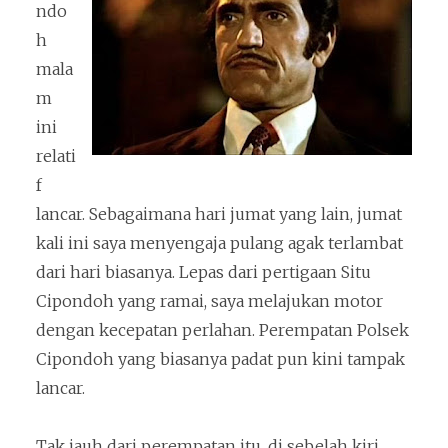
ndo
h
mala
m
ini
relati
f
lancar. Sebagaimana hari jumat yang lain, jumat
kali ini saya menyengaja pulang agak terlambat
dari hari biasanya. Lepas dari pertigaan Situ
Cipondoh yang ramai, saya melajukan motor
dengan kecepatan perlahan. Perempatan Polsek
Cipondoh yang biasanya padat pun kini tampak
lancar.
Tak jauh dari perempatan itu, di sebelah kiri