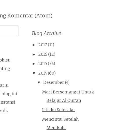
ing Komentar (Atom)
Blog Archive
2017
(11)
►
2016
(12)
►
obist,
2015
(34)
►
nting
2014
(60)
▼
Desember
(4)
▼
ris.
Mari Bersemangat Untuk
 blog ini
Belajar Al Qur'an
nstansi
Istriku Seleraku
uli.
Mencintai Setelah
Menikahi