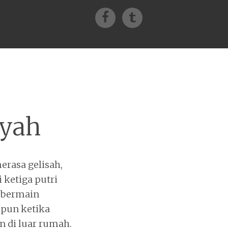
Facebook
Tumblr
Ayah
erasa gelisah,
ketiga putri
g bermain
pun ketika
 di luar rumah.