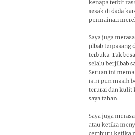
kenapa terbit ra
sesak di dada ka
permainan merek
Saya juga merasa
jilbab terpasang 
terbuka. Tak bos
selalu berjilbab
Seruan ini meman
istri pun masih 
terurai dan kuli
saya tahan.
Saya juga merasa
atau ketika meny
cemburu ketika m