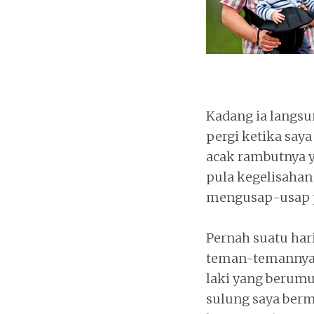
Kadang ia langsu
pergi ketika say
acak rambutnya y
pula kegelisaha
mengusap-usap p
Pernah suatu har
teman-temannya.
laki yang berumur
sulung saya berm