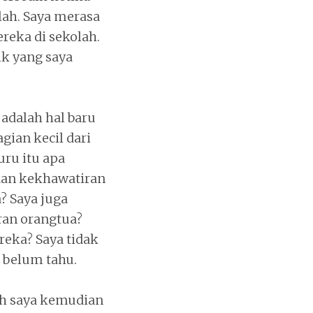
ah. Saya merasa
eka di sekolah.
k yang saya
adalah hal baru
gian kecil dari
ru itu apa
dan kekhawatiran
? Saya juga
ran orangtua?
reka? Saya tidak
a belum tahu.
lah saya kemudian