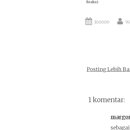
Reaksi:
10.00.00
W
Posting Lebih Ba
1 komentar:
margo
sebagai