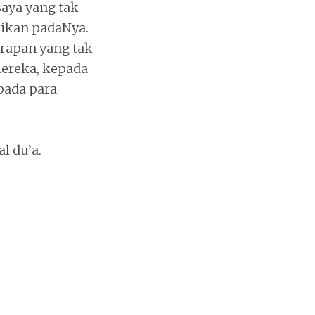
aya yang tak
aikan padaNya.
rapan yang tak
mereka, kepada
pada para
l du’a.