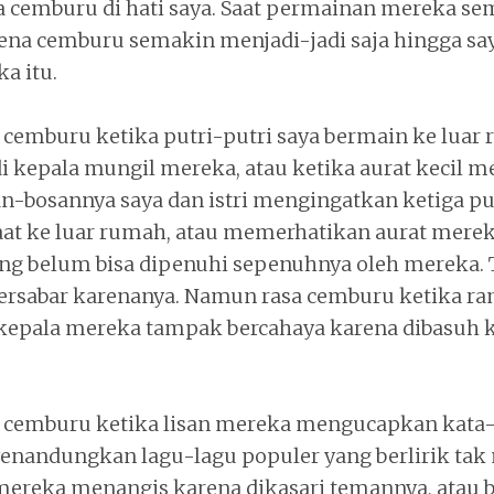
sa cemburu di hati saya. Saat permainan mereka sem
rena cemburu semakin menjadi-jadi saja hingga say
a itu.
 cemburu ketika putri-putri saya bermain ke luar
di kepala mungil mereka, atau ketika aurat kecil m
an-bosannya saya dan istri mengingatkan ketiga pu
 saat ke luar rumah, atau memerhatikan aurat merek
g belum bisa dipenuhi sepenuhnya oleh mereka. T
bersabar karenanya. Namun rasa cemburu ketika r
t kepala mereka tampak bercahaya karena dibasuh k
 cemburu ketika lisan mereka mengucapkan kata-
enandungkan lagu-lagu populer yang berlirik tak 
ereka menangis karena dikasari temannya, atau b