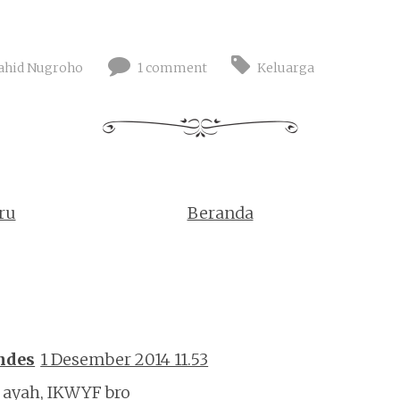
ahid Nugroho
1 comment
Keluarga
ru
Beranda
ndes
1 Desember 2014 11.53
 ayah, IKWYF bro