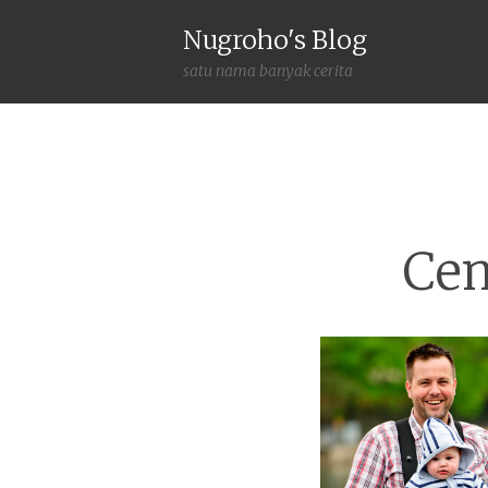
Nugroho's Blog
satu nama banyak cerita
Cem