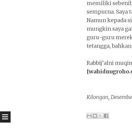
memiliki sebenih
sempurna. Saya t
Namun kepada sia
mungkin saya gan
guru-guru merek
tetangga, bahkan 
Rabbij’alni muqim
[wahidnugroho.
Kilongan, Desembe