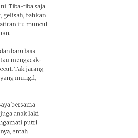
ni. Tiba-tiba saja
r, gelisah, bahkan
atiran itu muncul
uan.
dan baru bisa
 atau mengacak-
ecut. Tak jarang
yang mungil,
saya bersama
uga anak laki-
engamati putri
nya, entah