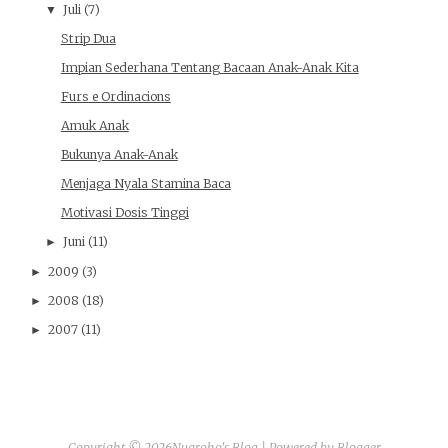
Juli
(7)
▼
Strip Dua
Impian Sederhana Tentang Bacaan Anak-Anak Kita
Furs e Ordinacions
Amuk Anak
Bukunya Anak-Anak
Menjaga Nyala Stamina Baca
Motivasi Dosis Tinggi
Juni
(11)
►
2009
(3)
►
2008
(18)
►
2007
(11)
►
Copyright ©
2026
Nugroho's Blog
| Powered by
Blogger