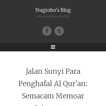
Nugroho's Blog
satu nama banyak cerita
Facebook
Tumblr
Menu
Jalan Sunyi Para
Penghafal Al Qur’an:
Semacam Memoar