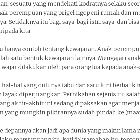
an, sesuatu yang mendekati kodratnya selaku seo
nak perempuan yang prigel ngopeni rumah dan m
. Setidaknya itu bagi saya, bagi istri saya, dan bisa
ripada kita.
 itu hanya contoh tentang kewajaran. Anak perempu
ah satu bentuk kewajaran lainnya. Mengajari ana
g wajar dilakukan oleh para orangtua kepada anak
hal-hal yang dulunya tabu dan saru kini berbalik
 layak diperjuangkan. Pernikahan sejenis itu sala
ang akhir-akhir ini sedang dipaksakan agar menjad
n yang mungkin pikirannya sudah pindah ke (maaf
 ke depannya akan jadi apa dunia yang makin lama
rilaku menyimpang itu, ketidakramahan itu, tonto