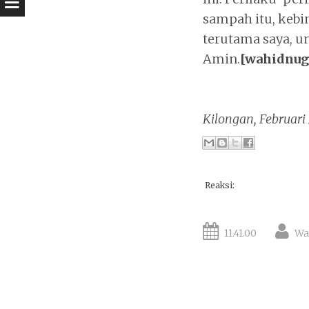
sampah itu, keb
terutama saya, 
Amin.
[wahidnug
Kilongan, Februari
Reaksi:
11.41.00
Wa