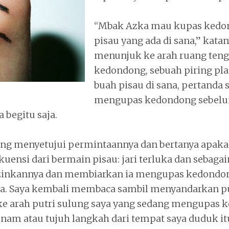
“Mbak Azka mau kupas kedon
pisau yang ada di sana,” kata
menunjuk ke arah ruang tenga
kedondong, sebuah piring pla
buah pisau di sana, pertanda 
mengupas kedondong sebelu
begitu saja.
ung menyetujui permintaannya dan bertanya apakah
nsi dari bermain pisau: jari terluka dan sebagain
izinkannya dan membiarkan ia mengupas kedondo
a. Saya kembali membaca sambil menyandarkan p
 ke arah putri sulung saya yang sedang mengupas
enam atau tujuh langkah dari tempat saya duduk it