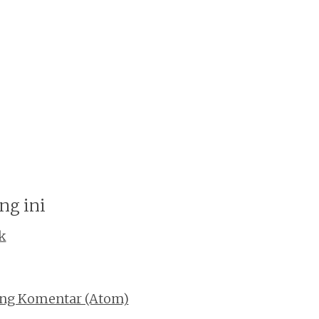
ng ini
k
ing Komentar (Atom)