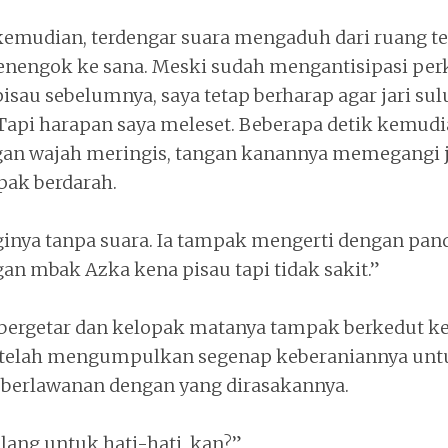
emudian, terdengar suara mengaduh dari ruang te
nengok ke sana. Meski sudah mengantisipasi perka
sau sebelumnya, saya tetap berharap agar jari sul
api harapan saya meleset. Beberapa detik kemudia
gan wajah meringis, tangan kanannya memegangi j
pak berdarah.
nya tanpa suara. Ia tampak mengerti dengan pan
ngan mbak Azka kena pisau tapi tidak sakit.”
 bergetar dan kelopak matanya tampak berkedut k
 ia telah mengumpulkan segenap keberaniannya un
di berlawanan dengan yang dirasakannya.
ilang untuk hati-hati, kan?”