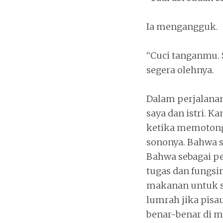
Ia mengangguk.
“Cuci tanganmu. 
segera olehnya.
Dalam perjalanan 
saya dan istri. K
ketika memotong 
sononya. Bahwa se
Bahwa sebagai per
tugas dan fungsi
makanan untuk s
lumrah jika pisau
benar-benar di ma