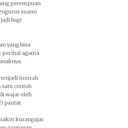
rang perempuan.
engurus suami
 jadi bagi
an yang bisa
k perihal agama
-anaknya.
 menjadi lumrah
h satu contoh
i wajar oleh
) pantat.
 makin kurangajar
nan-tontonan