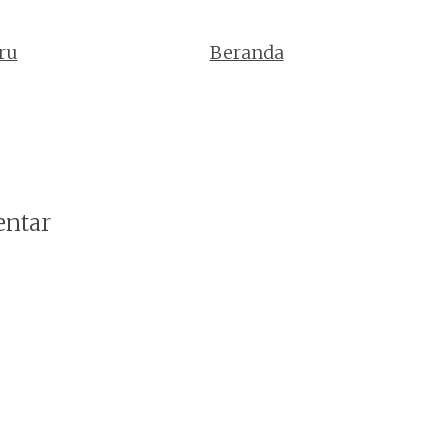
ru
Beranda
entar