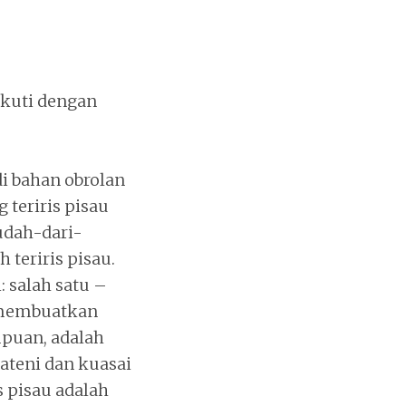
ikuti dengan
di bahan obrolan
 teriris pisau
udah-dari-
 teriris pisau.
: salah satu –
, membuatkan
puan, adalah
rateni dan kuasai
s pisau adalah