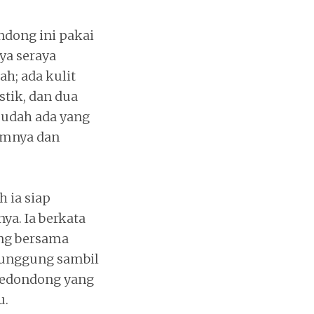
dong ini pakai
nya seraya
h; ada kulit
stik, dan dua
sudah ada yang
mnya dan
 ia siap
ya. Ia berkata
ng bersama
unggung sambil
 kedondong yang
u.