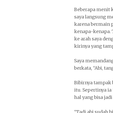
Beberapa menit k
saya langsung me
karena bermain pi
kenapa-kenapa. T
ke arah saya den
kirinya yang tam
Saya memandangi
berkata, “Abi, ta
Bibirnya tampak
itu. Sepertinya
hal yang bisa ja
“Tadi abi sudah b