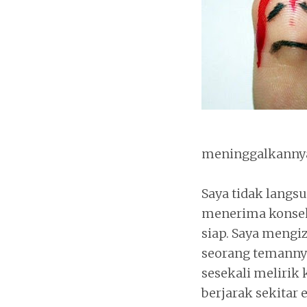
meninggalkannya 
Saya tidak langs
menerima konsekue
siap. Saya meng
seorang temanny
sesekali melirik
berjarak sekitar 