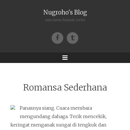
Nugroho's Blog
satu nama banyak cerita
Facebook
Tumblr
Menu
Romansa Sederhana
Panasnya siang. Cuaca membara
mengundang dahaga. Terik mencekik,
keringat menganak sungai di tengkuk dan